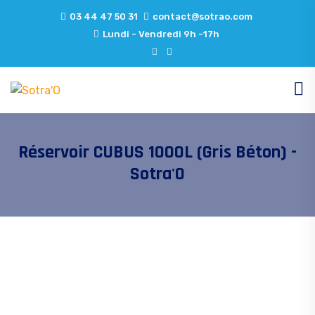
03 44 47 50 31
contact@sotrao.com
Lundi - Vendredi 9h -17h
Réservoir CUBUS 1000L (Gris Béton) -
Sotra'O